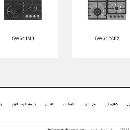
GW641MB
GW642ABX
ر
كتالوجات
من نحن
المقالات
الاخبار
خدمة ما بعد البيع
و