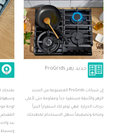
حديد زهر ProGrids
إن شبكات ProGrids المصنوعة من الحديد
يمنحك اش
الزهر والأنيقة مستقرة جداً ومقاومة حتى لأعلى
وسهولة ا
درجات الحرارة. فهي توفر لك استقراراً كبيراً
لوحة موق
ومتانة وتصميماً سهل الاستخدام لمطبخك.
المقبض و
بيد واحد
وبسيط و