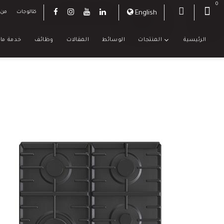
0
English
كتالوجات
من 
الرئيسية
المنتجات
الوسائط
المقالات
وظائف
خدمة ما 