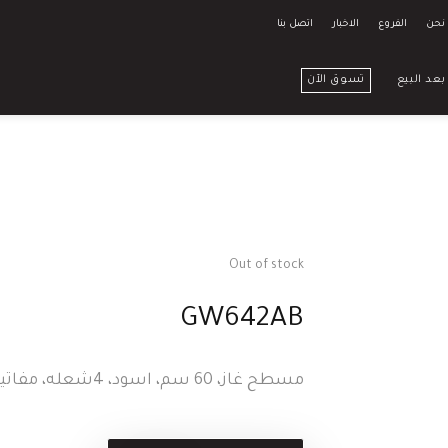
نحن
الفروع
الاخبار
اتصل بنا
بعد البيع
تسوق الآن
Out of stock
GW642AB
.مسطح غاز، 60 سم، اسود، 4شعله، مفاتيح اماميه، وظيفة السلامة، التحكم في الغاز