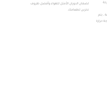
يد الطعام عند -24 درجة
لضمان الدوران الأمثل للهواء وأفضل ظروف
تخزين لطعامك.
 بعد حوالي 26 ساعة ، يتم
جة حرارة