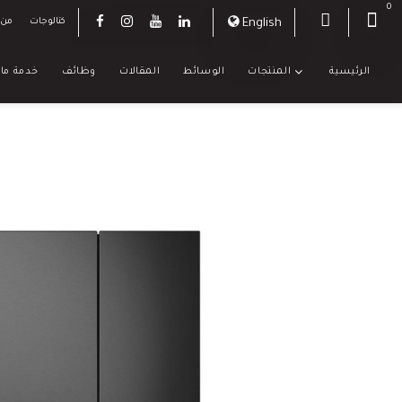
0
English
كتالوجات
من 
الرئيسية
المنتجات
الوسائط
المقالات
وظائف
خدمة ما 