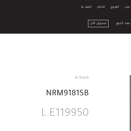
نحن
الفروع
الاخبار
اتصل بنا
بعد البيع
تسوق الآن
In Stock
NRM9181SB
119950