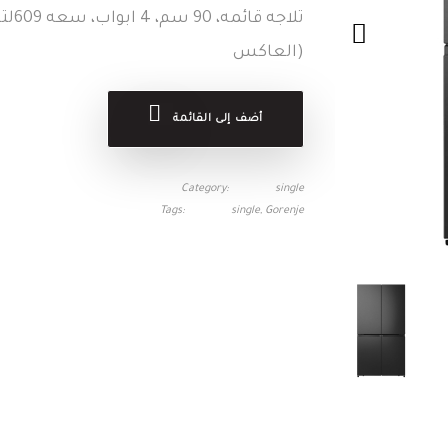
(العاكس
أضف إلى القائمة
Category
single
Tags
single
Gorenje