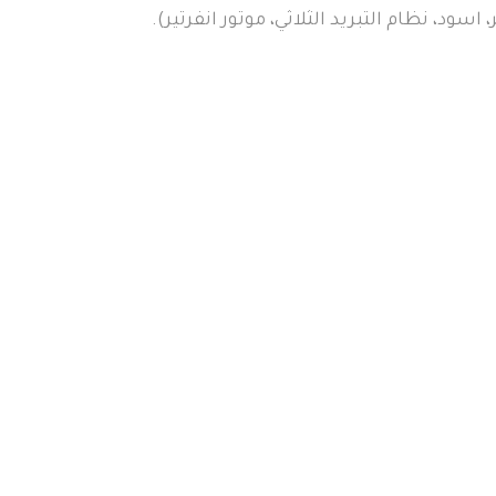
.(تلاجه قائمه، 90 سم، 4 ابواب، سعه 609لتر، اسود، نظام التبريد الثلاثي، موتور انفرتير