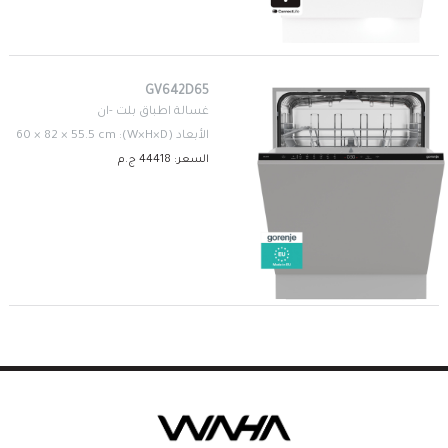
GV642D65
غسالة اطباق بلت -ان
الأبعاد (W×H×D): 60 × 82 × 55.5 cm
السعر: 44418 ج.م