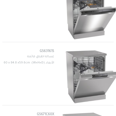
GS63161S
غساله اطباق قائمه
الأبعاد (W×H×D): 60 x 84.8 x59.6cm
GS671C60X