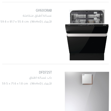
GV60ORAB
غسالة أطباق متكاملة
الأبعاد (W×H×D): 59.6 × 81.7 × 55.6 cm
DFD72ST
باب غساله اطباق
الأبعاد (W×H×D): 59.5 × 71.6 × 1.8 cm