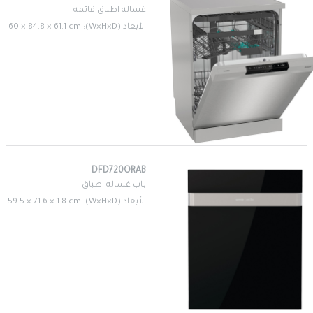
غساله اطباق قائمه
الأبعاد (W×H×D): 60 × 84.8 × 61.1 cm
DFD720ORAB
باب غساله اطباق
الأبعاد (W×H×D): 59.5 × 71.6 × 1.8 cm