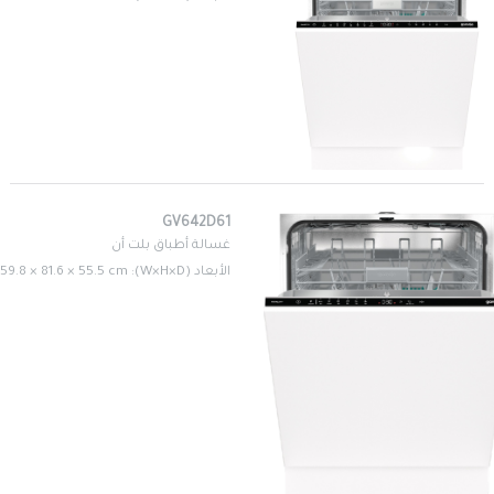
GV642D61
غسالة أطباق بلت أن
الأبعاد (W×H×D): 59.8 × 81.6 × 55.5 cm