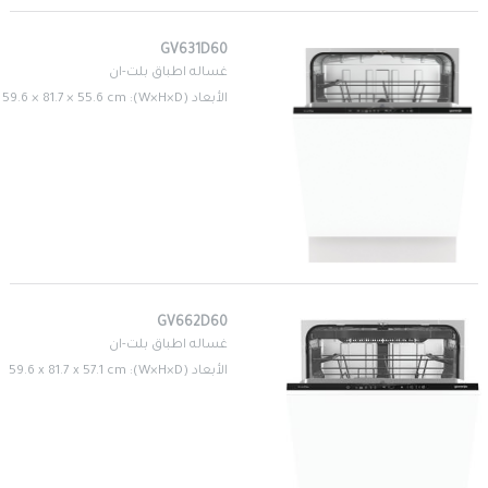
GV631D60
غساله اطباق بلت-ان
الأبعاد (W×H×D): 59.6 × 81.7 × 55.6 cm
GV662D60
غساله اطباق بلت-ان
الأبعاد (W×H×D): 59.6 x 81.7 x 57.1 cm