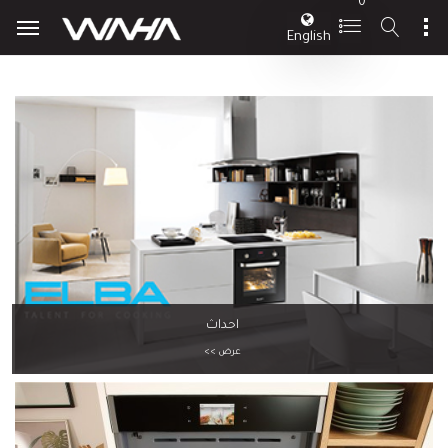
0
English
احداث
عرض >>