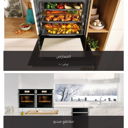
المعارض
عرض >>
مقاطع فيديو