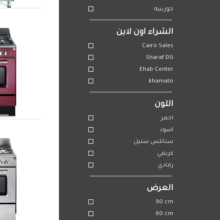
جورينيه
الشراء اون لاين
Cairo Sales
Sharaf DG
Ehab Center
khamato
اللون
احمر
اسود
ستانلس ستيل
كريمي
رمادي
العرض
90 cm
60 cm