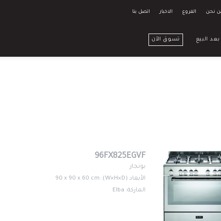
ن نحن
الفروع
الاخبار
اتصل بنا
بعد البيع
تسوق الآن
96FX825EGVF
بوتجاز
الأبعاد (W×H×D): 90 x 90 x 60 cm
الماركة: Elba