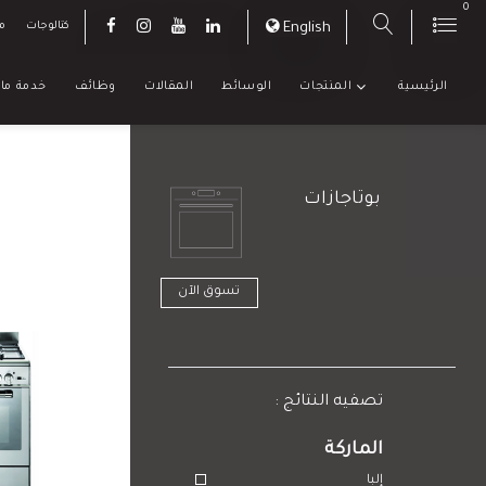
0
English
كتالوجات
م
الرئيسية
المنتجات
الوسائط
المقالات
وظائف
خدمة ما 
بوتاجازات
تسوق الآن
: تصفيه النتائج
الماركة
إلبا