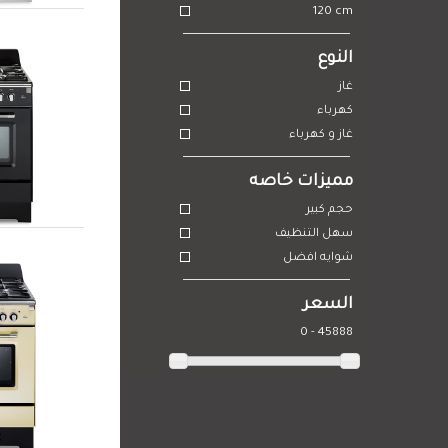
120 cm
النوع
غاز
كهرباء
غاز و كهرباء
مميزات خاصه
حجم كبير
سهل التنظيف
شوايه افضل
السعر
0 - 45888